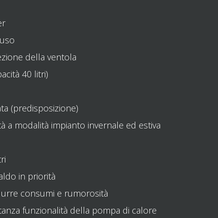
er
luso
tezione della ventola
cità 40 litri)
ta (predisposizione)
 a modalità impianto invernale ed estiva
ri
ldo in priorità
idurre consumi e rumorosità
tanza funzionalità della pompa di calore